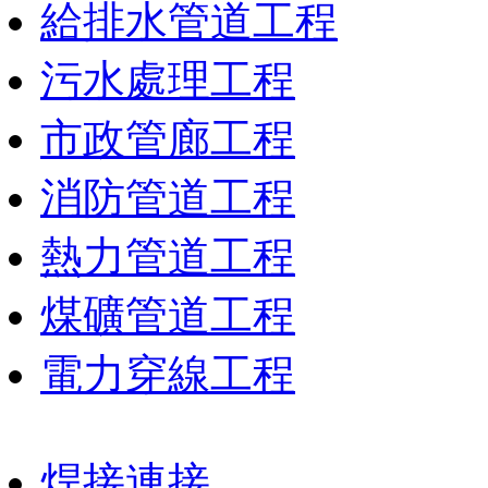
給排水管道工程
污水處理工程
市政管廊工程
消防管道工程
熱力管道工程
煤礦管道工程
電力穿線工程
焊接連接