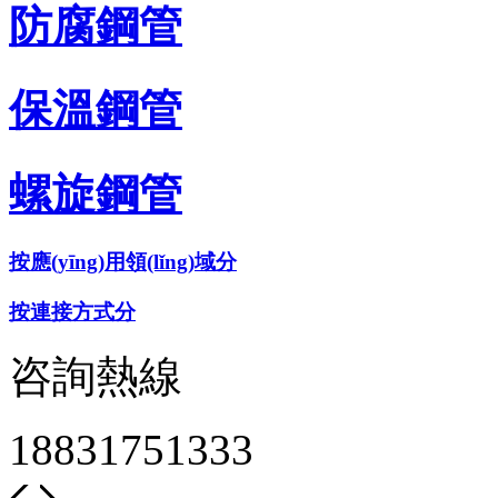
防腐鋼管
保溫鋼管
螺旋鋼管
按應(yīng)用領(lǐng)域分
按連接方式分
咨詢熱線
18831751333