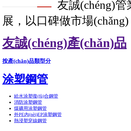
友誠(chéng)管業
展，以口碑做市場(chǎng
友誠(chéng)產(chǎn)品
按產(chǎn)品類型分
涂塑鋼管
給水涂塑復(fù)合鋼管
消防涂塑鋼管
煤礦用涂塑鋼管
外PE內(nèi)EP涂塑鋼管
熱浸塑穿線鋼管