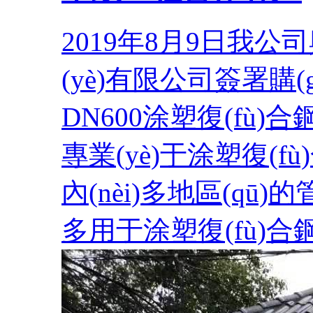
2019年8月9日我公司
(yè)有限公司簽署購
DN600涂塑復(fù
專業(yè)于涂塑復(fù)
內(nèi)多地區(qū)
多用于涂塑復(fù)合