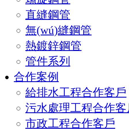
直縫鋼管
無(wú)縫鋼管
熱鍍鋅鋼管
管件系列
合作案例
給排水工程合作客戶
污水處理工程合作客
市政工程合作客戶