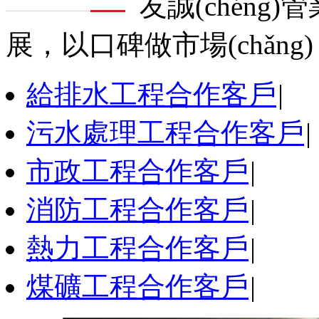
友誠(chéng)管業
展，以口碑做市場(chǎng
給排水工程合作客戶
|
污水處理工程合作客戶
|
市政工程合作客戶
|
消防工程合作客戶
|
熱力工程合作客戶
|
煤礦工程合作客戶
|