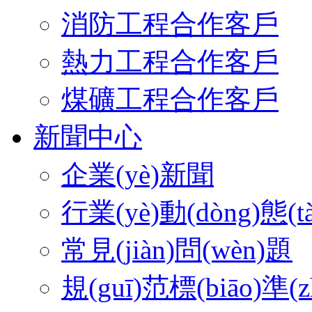
消防工程合作客戶
熱力工程合作客戶
煤礦工程合作客戶
新聞中心
企業(yè)新聞
行業(yè)動(dòng)態(tà
常見(jiàn)問(wèn)題
規(guī)范標(biāo)準(z