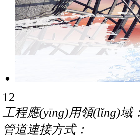
1
2
工程應(yīng)用領(lǐng)域
管道連接方式：