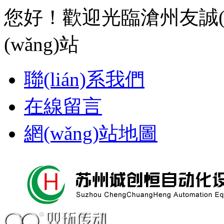
您好！歡迎光臨滄州友誠(ch
(wǎng)站
聯(lián)系我們
在線留言
網(wǎng)站地圖