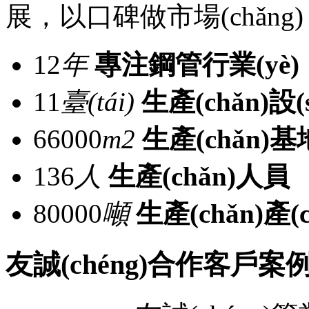
展，以口碑做市場(chǎng
12
年
專注鋼管行業(yè)
11
臺(tái)
生產(chǎn)設(
66000
m2
生產(chǎn)基
136
人
生產(chǎn)人員
80000
噸
生產(chǎn)產(
友誠(chéng)合作客戶案