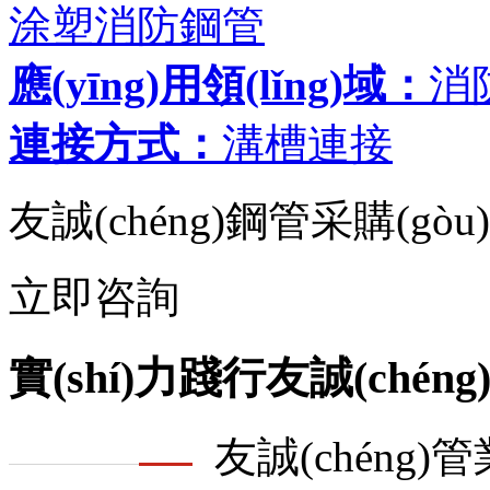
涂塑消防鋼管
應(yīng)用領(lǐng)域：
消
連接方式：
溝槽連接
友誠(chéng)鋼管采購(gòu
立即咨詢
實(shí)力踐行友誠(chén
友誠(chéng)管業