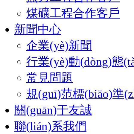
煤礦工程合作客戶
新聞中心
企業(yè)新聞
行業(yè)動(dòng)態(tà
常見問題
規(guī)范標(biāo)準(z
關(guān)于友誠
聯(lián)系我們