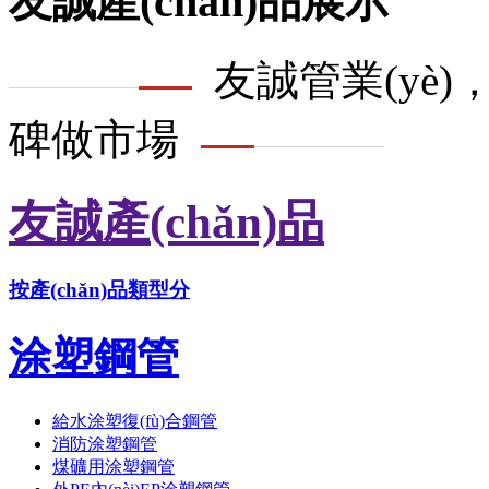
螺旋鋼管
按應(yīng)用領(lǐng)域分
按連接方式分
咨詢熱線
18831751333