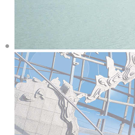
1
2
工程應(yīng)用領(lǐng)域
管道連接方式：
給排水管道工程
污水處理工程