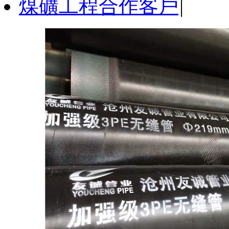
山東顯通安裝有
燃?xì)夤こ毯献骺蛻?
2019年1月友誠管業
訂舟山市老塘山燃?xì
(yè)秉承質(zhì