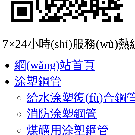
7×24小時(shí)服務(wù)熱
網(wǎng)站首頁
涂塑鋼管
給水涂塑復(fù)合鋼
消防涂塑鋼管
煤礦用涂塑鋼管