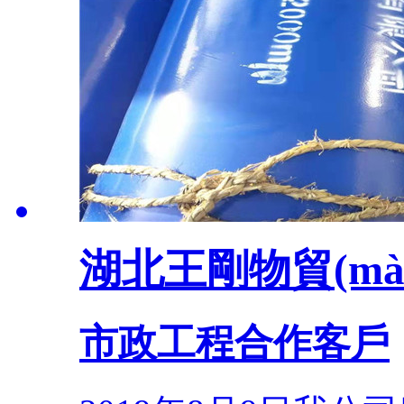
(yè)于涂塑復(fù)合鋼
區(qū)的管廊工程建
復(fù)合鋼管,今