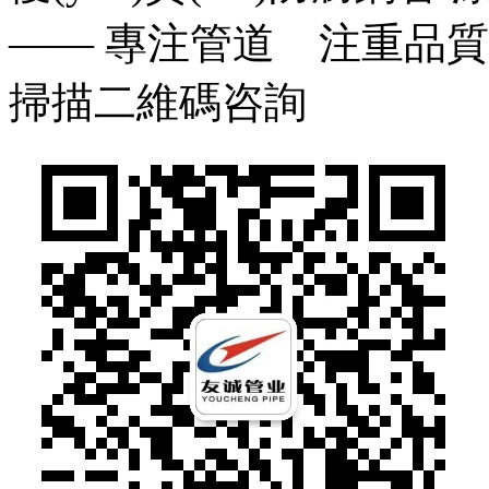
—— 專注管道 注重品質(z
掃描二維碼咨詢