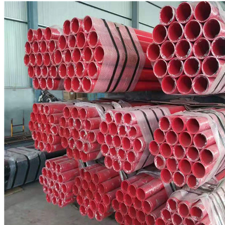
連接方式：
溝槽連接
友誠鋼管采購服務(wù)熱
立即咨詢
實(shí)力踐行友誠智造
友誠管業(yè)，
碑做市場
12
年
專注鋼管行業(yè)