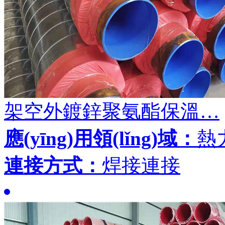
架空外鍍鋅聚氨酯保溫…
應(yīng)用領(lǐng)域：
熱
連接方式：
焊接連接