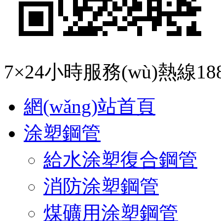
7×24小時服務(wù)熱線
18
網(wǎng)站首頁
涂塑鋼管
給水涂塑復合鋼管
消防涂塑鋼管
煤礦用涂塑鋼管