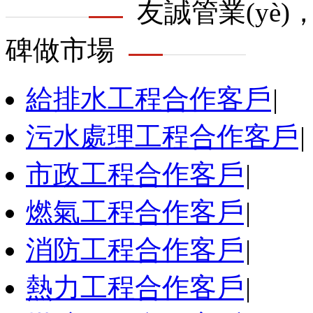
友誠管業(yè)，
碑做市場
給排水工程合作客戶
|
污水處理工程合作客戶
|
市政工程合作客戶
|
燃氣工程合作客戶
|
消防工程合作客戶
|
熱力工程合作客戶
|