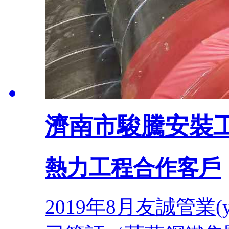
濟南市駿騰安裝
熱力工程合作客戶
2019年8月友誠管業