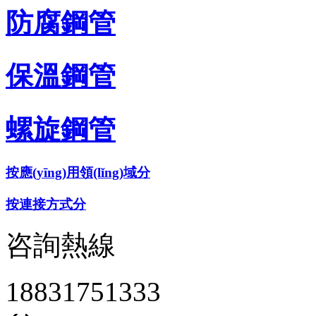
防腐鋼管
保溫鋼管
螺旋鋼管
按應(yīng)用領(lǐng)域分
按連接方式分
咨詢熱線
18831751333