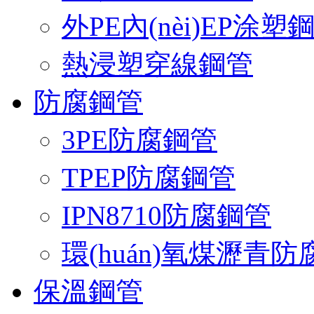
外PE內(nèi)EP涂塑
熱浸塑穿線鋼管
防腐鋼管
3PE防腐鋼管
TPEP防腐鋼管
IPN8710防腐鋼管
環(huán)氧煤瀝青
保溫鋼管