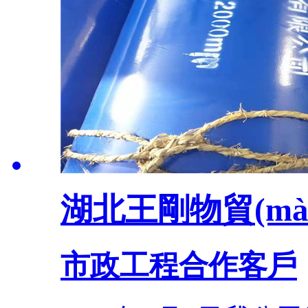
湖北王剛物貿(mà
市政工程合作客戶