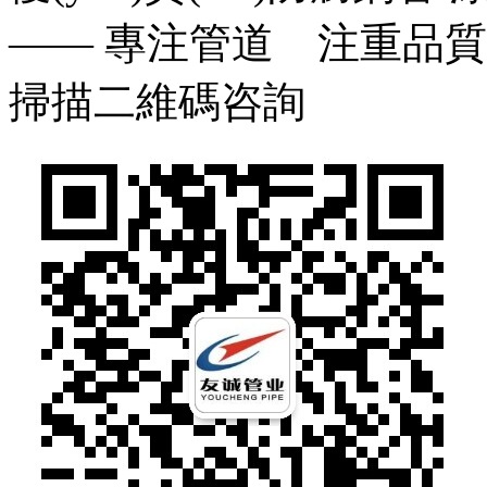
—— 專注管道 注重品質(z
掃描二維碼咨詢