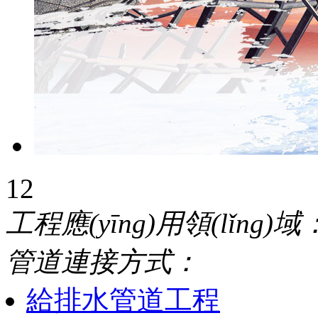
1
2
工程應(yīng)用領(lǐng)域
管道連接方式：
給排水管道工程