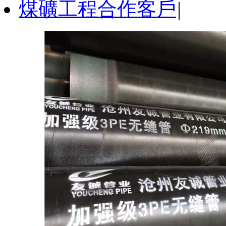
煤礦工程合作客戶
|