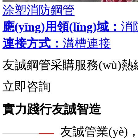
涂塑消防鋼管
應(yīng)用領(lǐng)域：
消
連接方式：
溝槽連接
友誠鋼管采購服務(wù)熱
立即咨詢
實力踐行友誠智造
友誠管業(yè)，